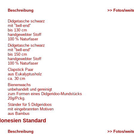
Beschreibung
>> Fotos/weite
Didgetasche schwarz
mit "bell-end"
bis 130 cm
handgewebter Stoff
100 % Naturfaser
Didgetasche schwarz
mit "bell-end"
bis 150 cm
handgewebter Stoff
100 % Naturfaser
Clapstick Paar
aus Eukalyptusholz
ca. 30 cm
Bienenwachs
unbehandelt und gereinigt
zum Formen eines Didgeridoo-Mundstücks
20g/Pckg.
Ständer für 5 Didgeridoos
mit eingebrannten Motiven
aus Bambus
donesien Standard
Beschreibung
>> Fotos/weite