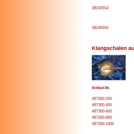
38240554
38240555
Klangschalen au
Artikel-Nr.
487300-200
487300-400
487300-600
487300-800
487300-1000