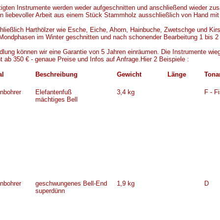
rtigten Instrumente werden weder aufgeschnitten und anschließend wieder zu
in liebevoller Arbeit aus einem Stück Stammholz ausschließlich von Hand mi
ließlich Harthölzer wie Esche, Eiche, Ahorn, Hainbuche, Zwetschge und Kir
Mondphasen im Winter geschnitten und nach schonender Bearbeitung 1 bis 2 J
ung können wir eine Garantie von 5 Jahren einräumen. Die Instrumente wieg
t ab 350 € - genaue Preise und Infos auf Anfrage.Hier 2 Beispiele :
al
Beschreibung
Gewicht
Länge
Tona
nbohrer
Elefantenfuß
3,4 kg
F - F
mächtiges Bell
nbohrer
geschwungenes Bell-End
1,9 kg
D
superdünn