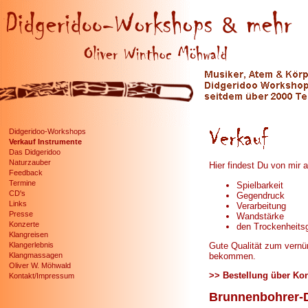
Didgeridoo-Workshops
Verkauf Instrumente
Verkauf vo
Das Didgeridoo
Naturzauber
Hier findest Du von mir a
Feedback
Termine
Spielbarkeit
CD's
Gegendruck
Links
Verarbeitung
Presse
Wandstärke
Konzerte
den Trockenheits
Klangreisen
Gute Qualität zum vernün
Klangerlebnis
bekommen.
Klangmassagen
Oliver W. Möhwald
>> Bestellung über Kon
Kontakt/Impressum
Brunnenbohrer-D