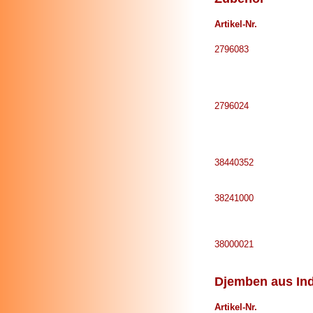
Artikel-Nr.
2796083
2796024
38440352
38241000
38000021
Djemben aus In
Artikel-Nr.