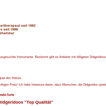
n Didgeridoos
usgesuchte Instrumente. Bestimmt gibt es Anbieter mit billigeren Didgeridoos, 
grad des Holzes
ftigen Preis! Ich habe Interesse daran, dass Menschen, die Didgeridoo spiel
takt-Seite
idgeridoos "Top Qualität"