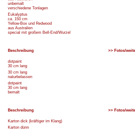
unbemalt
verschiedene Tonlagen
Eukalyptus
ca. 150 cm
Yellow-Box und Redwood
aus Australien
special mit großem Bell-End/Wurzel
Beschreibung
>> Fotos/weite
dotpaint
30 cm lang
30 cm lang
naturbelassen
dotpaint
30 cm lang
bemalt
Beschreibung
>> Fotos/weite
Karton dick (kräftiger im Klang)
Karton dünn